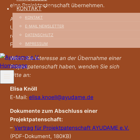
eine Projektpatenschaft übernehmen.
KONTAKT
KONTAKT
Als Dankeschön für ihre wertvolle
E-MAIL NEWSLETTER
Unterstützung erhalten die Patinnen und Paten
DATENSCHUTZ
regelmäßig zusätzliche Informationen über das
IMPRESSUM
Projekt und die Kinder.
Wenn Sie Interesse an der Übernahme einer
Projektpatenschaft haben, wenden Sie sich
bitte an:
Elisa Knöll
E-Mail:
elisa.knoell@ayudame.de
Dokumente zum Abschluss einer
Projektpatenschaft:
–
Vertrag für Projektpatenschaft AYUDAME e.V.
(PDF-Dokument, 180KB)